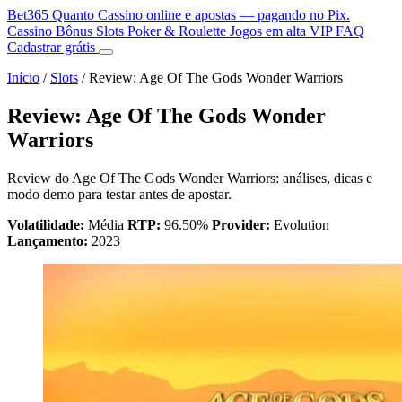
Bet365 Quanto
Cassino online e apostas — pagando no Pix.
Cassino
Bônus
Slots
Poker & Roulette
Jogos em alta
VIP
FAQ
Cadastrar grátis
Início
/
Slots
/
Review: Age Of The Gods Wonder Warriors
Review: Age Of The Gods Wonder
Warriors
Review do Age Of The Gods Wonder Warriors: análises, dicas e
modo demo para testar antes de apostar.
Volatilidade:
Média
RTP:
96.50%
Provider:
Evolution
Lançamento:
2023