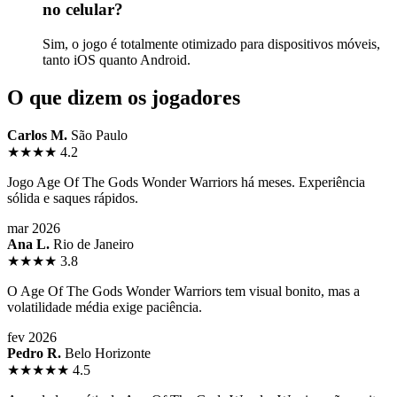
no celular?
Sim, o jogo é totalmente otimizado para dispositivos móveis,
tanto iOS quanto Android.
O que dizem os jogadores
Carlos M.
São Paulo
★★★★
4.2
Jogo Age Of The Gods Wonder Warriors há meses. Experiência
sólida e saques rápidos.
mar 2026
Ana L.
Rio de Janeiro
★★★★
3.8
O Age Of The Gods Wonder Warriors tem visual bonito, mas a
volatilidade média exige paciência.
fev 2026
Pedro R.
Belo Horizonte
★★★★★
4.5