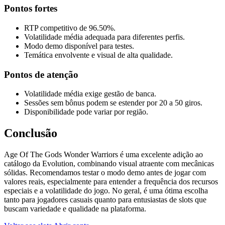
Pontos fortes
RTP competitivo de 96.50%.
Volatilidade média adequada para diferentes perfis.
Modo demo disponível para testes.
Temática envolvente e visual de alta qualidade.
Pontos de atenção
Volatilidade média exige gestão de banca.
Sessões sem bônus podem se estender por 20 a 50 giros.
Disponibilidade pode variar por região.
Conclusão
Age Of The Gods Wonder Warriors é uma excelente adição ao
catálogo da Evolution, combinando visual atraente com mecânicas
sólidas. Recomendamos testar o modo demo antes de jogar com
valores reais, especialmente para entender a frequência dos recursos
especiais e a volatilidade do jogo. No geral, é uma ótima escolha
tanto para jogadores casuais quanto para entusiastas de slots que
buscam variedade e qualidade na plataforma.