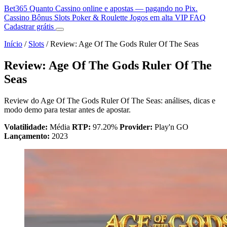
Bet365 Quanto
Cassino online e apostas — pagando no Pix.
Cassino
Bônus
Slots
Poker & Roulette
Jogos em alta
VIP
FAQ
Cadastrar grátis
Início
/
Slots
/
Review: Age Of The Gods Ruler Of The Seas
Review: Age Of The Gods Ruler Of The
Seas
Review do Age Of The Gods Ruler Of The Seas: análises, dicas e
modo demo para testar antes de apostar.
Volatilidade:
Média
RTP:
97.20%
Provider:
Play'n GO
Lançamento:
2023