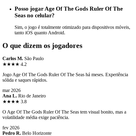
Posso jogar Age Of The Gods Ruler Of The
Seas no celular?
Sim, o jogo é totalmente otimizado para dispositivos móveis,
tanto iOS quanto Android.
O que dizem os jogadores
Carlos M.
São Paulo
★★★★
4.2
Jogo Age Of The Gods Ruler Of The Seas há meses. Experiência
sólida e saques rápidos.
mar 2026
Ana L.
Rio de Janeiro
★★★★
3.8
O Age Of The Gods Ruler Of The Seas tem visual bonito, mas a
volatilidade média exige paciência.
fev 2026
Pedro R.
Belo Horizonte