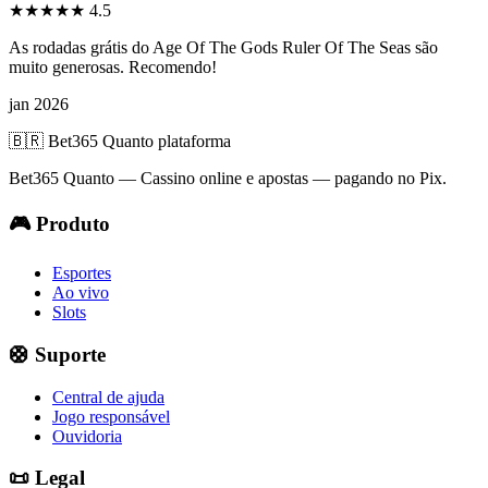
★★★★★
4.5
As rodadas grátis do Age Of The Gods Ruler Of The Seas são
muito generosas. Recomendo!
jan 2026
🇧🇷 Bet365 Quanto plataforma
Bet365 Quanto — Cassino online e apostas — pagando no Pix.
🎮
Produto
Esportes
Ao vivo
Slots
🛟
Suporte
Central de ajuda
Jogo responsável
Ouvidoria
📜
Legal