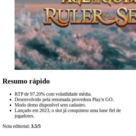
Resumo rápido
RTP de 97.20% com volatilidade média.
Desenvolvido pela renomada provedora Play'n GO.
Modo demo disponível sem cadastro.
Lançado em 2023, o slot já conquistou uma base fiel de
jogadores.
Nota editorial:
3.5/5