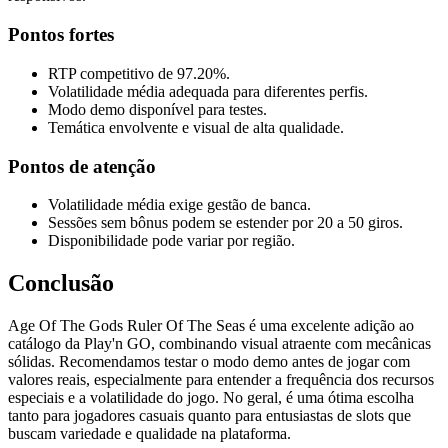
Pontos fortes
RTP competitivo de 97.20%.
Volatilidade média adequada para diferentes perfis.
Modo demo disponível para testes.
Temática envolvente e visual de alta qualidade.
Pontos de atenção
Volatilidade média exige gestão de banca.
Sessões sem bônus podem se estender por 20 a 50 giros.
Disponibilidade pode variar por região.
Conclusão
Age Of The Gods Ruler Of The Seas é uma excelente adição ao
catálogo da Play'n GO, combinando visual atraente com mecânicas
sólidas. Recomendamos testar o modo demo antes de jogar com
valores reais, especialmente para entender a frequência dos recursos
especiais e a volatilidade do jogo. No geral, é uma ótima escolha
tanto para jogadores casuais quanto para entusiastas de slots que
buscam variedade e qualidade na plataforma.