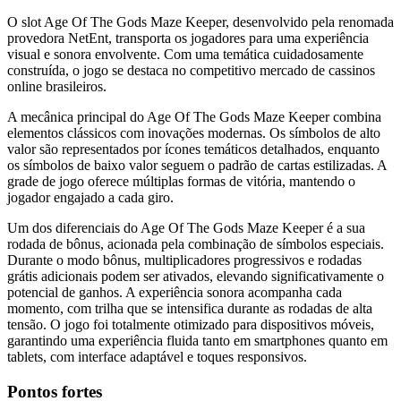
O slot Age Of The Gods Maze Keeper, desenvolvido pela renomada
provedora NetEnt, transporta os jogadores para uma experiência
visual e sonora envolvente. Com uma temática cuidadosamente
construída, o jogo se destaca no competitivo mercado de cassinos
online brasileiros.
A mecânica principal do Age Of The Gods Maze Keeper combina
elementos clássicos com inovações modernas. Os símbolos de alto
valor são representados por ícones temáticos detalhados, enquanto
os símbolos de baixo valor seguem o padrão de cartas estilizadas. A
grade de jogo oferece múltiplas formas de vitória, mantendo o
jogador engajado a cada giro.
Um dos diferenciais do Age Of The Gods Maze Keeper é a sua
rodada de bônus, acionada pela combinação de símbolos especiais.
Durante o modo bônus, multiplicadores progressivos e rodadas
grátis adicionais podem ser ativados, elevando significativamente o
potencial de ganhos. A experiência sonora acompanha cada
momento, com trilha que se intensifica durante as rodadas de alta
tensão. O jogo foi totalmente otimizado para dispositivos móveis,
garantindo uma experiência fluida tanto em smartphones quanto em
tablets, com interface adaptável e toques responsivos.
Pontos fortes