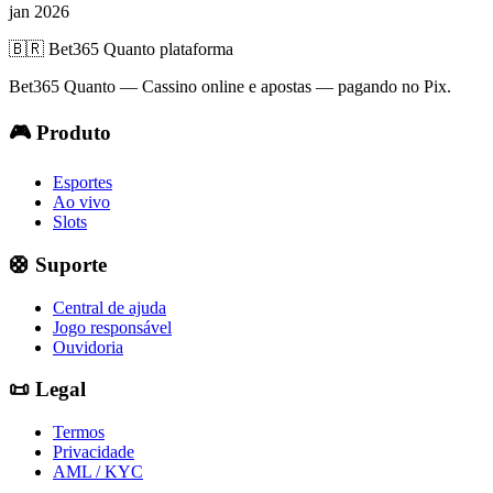
jan 2026
🇧🇷 Bet365 Quanto plataforma
Bet365 Quanto — Cassino online e apostas — pagando no Pix.
🎮
Produto
Esportes
Ao vivo
Slots
🛟
Suporte
Central de ajuda
Jogo responsável
Ouvidoria
📜
Legal
Termos
Privacidade
AML / KYC