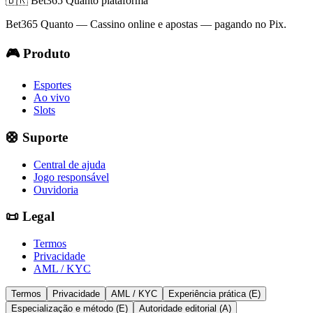
🇧🇷 Bet365 Quanto plataforma
Bet365 Quanto — Cassino online e apostas — pagando no Pix.
🎮
Produto
Esportes
Ao vivo
Slots
🛟
Suporte
Central de ajuda
Jogo responsável
Ouvidoria
📜
Legal
Termos
Privacidade
AML / KYC
Termos
Privacidade
AML / KYC
Experiência prática (E)
Especialização e método (E)
Autoridade editorial (A)