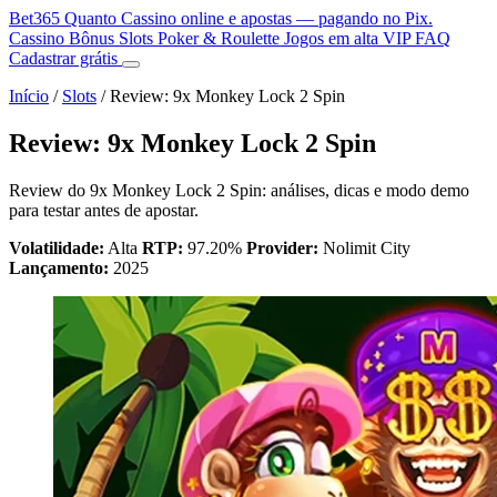
Bet365 Quanto
Cassino online e apostas — pagando no Pix.
Cassino
Bônus
Slots
Poker & Roulette
Jogos em alta
VIP
FAQ
Cadastrar grátis
Início
/
Slots
/
Review: 9x Monkey Lock 2 Spin
Review: 9x Monkey Lock 2 Spin
Review do 9x Monkey Lock 2 Spin: análises, dicas e modo demo
para testar antes de apostar.
Volatilidade:
Alta
RTP:
97.20%
Provider:
Nolimit City
Lançamento:
2025