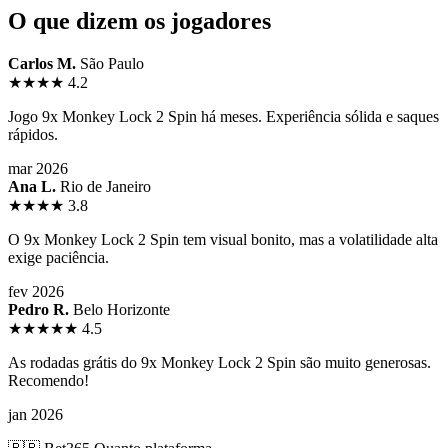
O que dizem os jogadores
Carlos M.
São Paulo
★★★★
4.2
Jogo 9x Monkey Lock 2 Spin há meses. Experiência sólida e saques
rápidos.
mar 2026
Ana L.
Rio de Janeiro
★★★★
3.8
O 9x Monkey Lock 2 Spin tem visual bonito, mas a volatilidade alta
exige paciência.
fev 2026
Pedro R.
Belo Horizonte
★★★★★
4.5
As rodadas grátis do 9x Monkey Lock 2 Spin são muito generosas.
Recomendo!
jan 2026