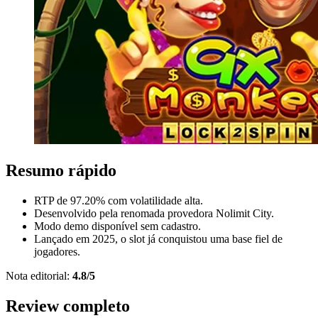
Resumo rápido
RTP de 97.20% com volatilidade alta.
Desenvolvido pela renomada provedora Nolimit City.
Modo demo disponível sem cadastro.
Lançado em 2025, o slot já conquistou uma base fiel de
jogadores.
Nota editorial:
4.8/5
Review completo