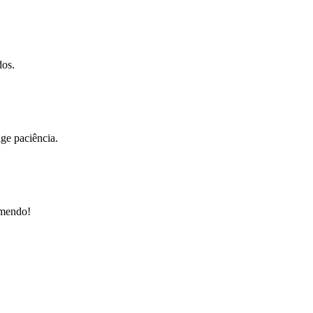
dos.
ige paciência.
omendo!