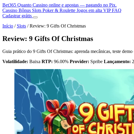
Bet365 Quanto
Cassino online e apostas — pagando no Pix.
Cassino
Bônus
Slots
Poker & Roulette
Jogos em alta
VIP
FAQ
Cadastrar grátis
Início
/
Slots
/
Review: 9 Gifts Of Christmas
Review: 9 Gifts Of Christmas
Guia prático do 9 Gifts Of Christmas: aprenda mecânicas, teste demo
Volatilidade:
Baixa
RTP:
96.00%
Provider:
Spribe
Lançamento:
2