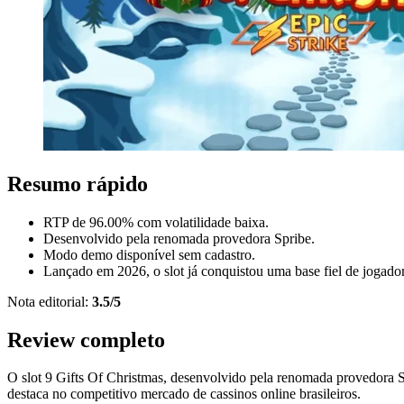
Resumo rápido
RTP de 96.00% com volatilidade baixa.
Desenvolvido pela renomada provedora Spribe.
Modo demo disponível sem cadastro.
Lançado em 2026, o slot já conquistou uma base fiel de jogador
Nota editorial:
3.5/5
Review completo
O slot 9 Gifts Of Christmas, desenvolvido pela renomada provedora S
destaca no competitivo mercado de cassinos online brasileiros.