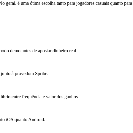
. No geral, é uma ótima escolha tanto para jogadores casuais quanto para
modo demo antes de apostar dinheiro real.
junto à provedora Spribe.
íbrio entre frequência e valor dos ganhos.
anto iOS quanto Android.