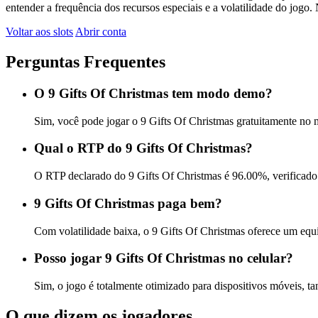
entender a frequência dos recursos especiais e a volatilidade do jogo
Voltar aos slots
Abrir conta
Perguntas Frequentes
O 9 Gifts Of Christmas tem modo demo?
Sim, você pode jogar o 9 Gifts Of Christmas gratuitamente no 
Qual o RTP do 9 Gifts Of Christmas?
O RTP declarado do 9 Gifts Of Christmas é 96.00%, verificado 
9 Gifts Of Christmas paga bem?
Com volatilidade baixa, o 9 Gifts Of Christmas oferece um equil
Posso jogar 9 Gifts Of Christmas no celular?
Sim, o jogo é totalmente otimizado para dispositivos móveis, t
O que dizem os jogadores