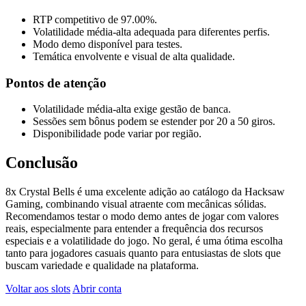
RTP competitivo de 97.00%.
Volatilidade média-alta adequada para diferentes perfis.
Modo demo disponível para testes.
Temática envolvente e visual de alta qualidade.
Pontos de atenção
Volatilidade média-alta exige gestão de banca.
Sessões sem bônus podem se estender por 20 a 50 giros.
Disponibilidade pode variar por região.
Conclusão
8x Crystal Bells é uma excelente adição ao catálogo da Hacksaw
Gaming, combinando visual atraente com mecânicas sólidas.
Recomendamos testar o modo demo antes de jogar com valores
reais, especialmente para entender a frequência dos recursos
especiais e a volatilidade do jogo. No geral, é uma ótima escolha
tanto para jogadores casuais quanto para entusiastas de slots que
buscam variedade e qualidade na plataforma.
Voltar aos slots
Abrir conta