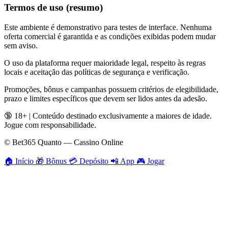
Termos de uso (resumo)
Este ambiente é demonstrativo para testes de interface. Nenhuma
oferta comercial é garantida e as condições exibidas podem mudar
sem aviso.
O uso da plataforma requer maioridade legal, respeito às regras
locais e aceitação das políticas de segurança e verificação.
Promoções, bônus e campanhas possuem critérios de elegibilidade,
prazo e limites específicos que devem ser lidos antes da adesão.
🔞 18+ | Conteúdo destinado exclusivamente a maiores de idade.
Jogue com responsabilidade.
© Bet365 Quanto — Cassino Online
🏠
Início
🎁
Bônus
💳
Depósito
📲
App
🎮
Jogar