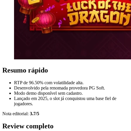
Resumo rápido
RTP de 96.50% com volatilidade alta.
Desenvolvido pela renomada provedora PG Soft.
Modo demo disponível sem cadastro.
Lançado em 2025, o slot já conquistou uma base fiel de
jogadores.
Nota editorial:
3.7/5
Review completo