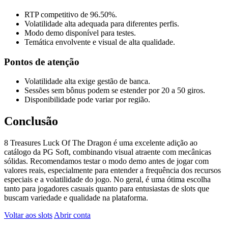
RTP competitivo de 96.50%.
Volatilidade alta adequada para diferentes perfis.
Modo demo disponível para testes.
Temática envolvente e visual de alta qualidade.
Pontos de atenção
Volatilidade alta exige gestão de banca.
Sessões sem bônus podem se estender por 20 a 50 giros.
Disponibilidade pode variar por região.
Conclusão
8 Treasures Luck Of The Dragon é uma excelente adição ao
catálogo da PG Soft, combinando visual atraente com mecânicas
sólidas. Recomendamos testar o modo demo antes de jogar com
valores reais, especialmente para entender a frequência dos recursos
especiais e a volatilidade do jogo. No geral, é uma ótima escolha
tanto para jogadores casuais quanto para entusiastas de slots que
buscam variedade e qualidade na plataforma.
Voltar aos slots
Abrir conta