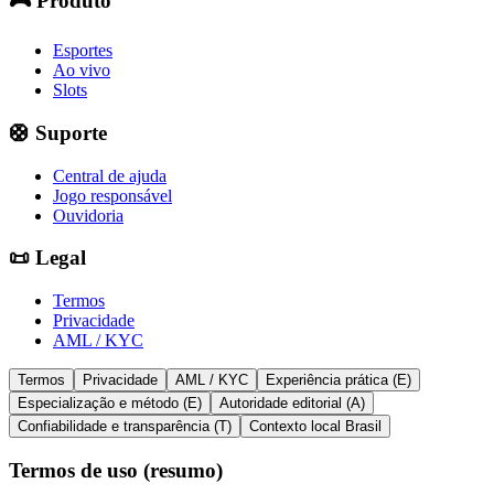
🎮
Produto
Esportes
Ao vivo
Slots
🛟
Suporte
Central de ajuda
Jogo responsável
Ouvidoria
📜
Legal
Termos
Privacidade
AML / KYC
Termos
Privacidade
AML / KYC
Experiência prática (E)
Especialização e método (E)
Autoridade editorial (A)
Confiabilidade e transparência (T)
Contexto local Brasil
Termos de uso (resumo)