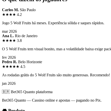
Carlos M.
São Paulo
★★★★
4.2
Jogo 5 Wolf Fruits há meses. Experiência sólida e saques rápidos.
mar 2026
Ana L.
Rio de Janeiro
★★★★
3.8
O 5 Wolf Fruits tem visual bonito, mas a volatilidade baixa exige paci
fev 2026
Pedro R.
Belo Horizonte
★★★★★
4.5
As rodadas grátis do 5 Wolf Fruits são muito generosas. Recomendo!
jan 2026
🇧🇷 Bet365 Quanto plataforma
Bet365 Quanto — Cassino online e apostas — pagando no Pix.
🎮
Produto