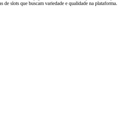
tas de slots que buscam variedade e qualidade na plataforma.