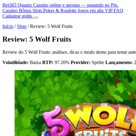
Bet365 Quanto
Cassino online e apostas — pagando no Pix.
Cassino
Bônus
Slots
Poker & Roulette
Jogos em alta
VIP
FAQ
Cadastrar grátis
Início
/
Slots
/
Review: 5 Wolf Fruits
Review: 5 Wolf Fruits
Review do 5 Wolf Fruits: análises, dicas e modo demo para testar ante
Volatilidade:
Baixa
RTP:
97.20%
Provider:
Spribe
Lançamento:
2