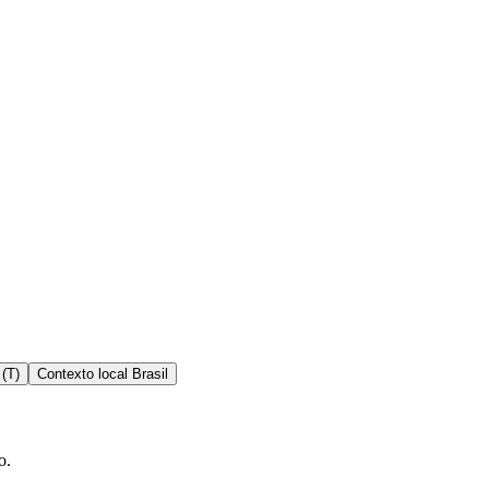
 (T)
Contexto local Brasil
o.