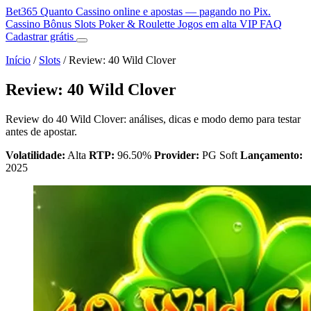
Bet365 Quanto
Cassino online e apostas — pagando no Pix.
Cassino
Bônus
Slots
Poker & Roulette
Jogos em alta
VIP
FAQ
Cadastrar grátis
Início
/
Slots
/
Review: 40 Wild Clover
Review: 40 Wild Clover
Review do 40 Wild Clover: análises, dicas e modo demo para testar
antes de apostar.
Volatilidade:
Alta
RTP:
96.50%
Provider:
PG Soft
Lançamento:
2025