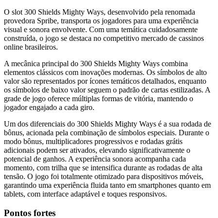
O slot 300 Shields Mighty Ways, desenvolvido pela renomada
provedora Spribe, transporta os jogadores para uma experiência
visual e sonora envolvente. Com uma temática cuidadosamente
construída, o jogo se destaca no competitivo mercado de cassinos
online brasileiros.
A mecânica principal do 300 Shields Mighty Ways combina
elementos clássicos com inovações modernas. Os símbolos de alto
valor são representados por ícones temáticos detalhados, enquanto
os símbolos de baixo valor seguem o padrão de cartas estilizadas. A
grade de jogo oferece múltiplas formas de vitória, mantendo o
jogador engajado a cada giro.
Um dos diferenciais do 300 Shields Mighty Ways é a sua rodada de
bônus, acionada pela combinação de símbolos especiais. Durante o
modo bônus, multiplicadores progressivos e rodadas grátis
adicionais podem ser ativados, elevando significativamente o
potencial de ganhos. A experiência sonora acompanha cada
momento, com trilha que se intensifica durante as rodadas de alta
tensão. O jogo foi totalmente otimizado para dispositivos móveis,
garantindo uma experiência fluida tanto em smartphones quanto em
tablets, com interface adaptável e toques responsivos.
Pontos fortes