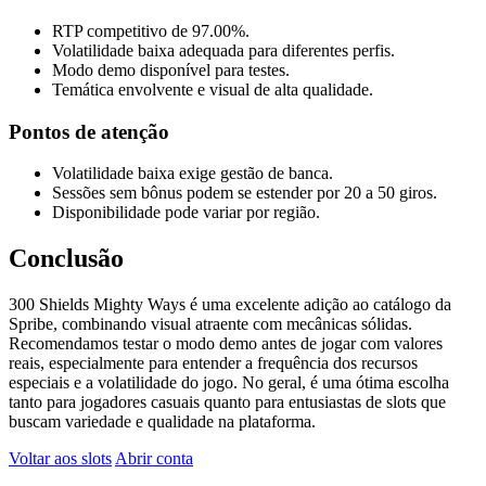
RTP competitivo de 97.00%.
Volatilidade baixa adequada para diferentes perfis.
Modo demo disponível para testes.
Temática envolvente e visual de alta qualidade.
Pontos de atenção
Volatilidade baixa exige gestão de banca.
Sessões sem bônus podem se estender por 20 a 50 giros.
Disponibilidade pode variar por região.
Conclusão
300 Shields Mighty Ways é uma excelente adição ao catálogo da
Spribe, combinando visual atraente com mecânicas sólidas.
Recomendamos testar o modo demo antes de jogar com valores
reais, especialmente para entender a frequência dos recursos
especiais e a volatilidade do jogo. No geral, é uma ótima escolha
tanto para jogadores casuais quanto para entusiastas de slots que
buscam variedade e qualidade na plataforma.
Voltar aos slots
Abrir conta