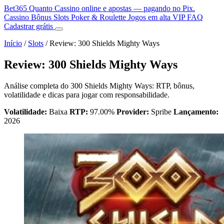
Bet365 Quanto
Cassino online e apostas — pagando no Pix.
Cassino
Bônus
Slots
Poker & Roulette
Jogos em alta
VIP
FAQ
Cadastrar grátis
Início
/
Slots
/
Review: 300 Shields Mighty Ways
Review: 300 Shields Mighty Ways
Análise completa do 300 Shields Mighty Ways: RTP, bônus,
volatilidade e dicas para jogar com responsabilidade.
Volatilidade:
Baixa
RTP:
97.00%
Provider:
Spribe
Lançamento:
2026