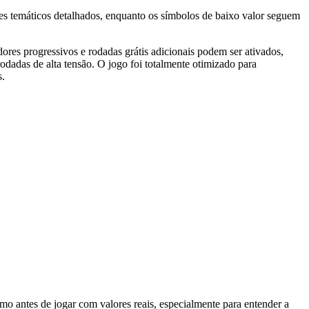
es temáticos detalhados, enquanto os símbolos de baixo valor seguem
res progressivos e rodadas grátis adicionais podem ser ativados,
odadas de alta tensão. O jogo foi totalmente otimizado para
s.
o antes de jogar com valores reais, especialmente para entender a