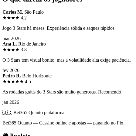
Carlos M.
São Paulo
★★★★
4.2
Jogo 3 Stars há meses. Experiência sólida e saques rápidos.
mar 2026
Ana L.
Rio de Janeiro
★★★★
3.8
O 3 Stars tem visual bonito, mas a volatilidade alta exige paciência.
fev 2026
Pedro R.
Belo Horizonte
★★★★★
4.5
As rodadas grátis do 3 Stars são muito generosas. Recomendo!
jan 2026
🇧🇷 Bet365 Quanto plataforma
Bet365 Quanto — Cassino online e apostas — pagando no Pix.
🎮
Produto