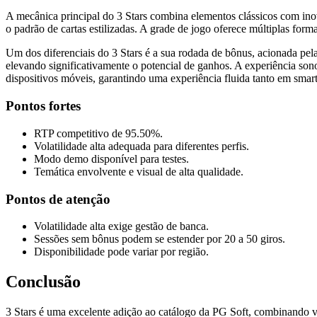
A mecânica principal do 3 Stars combina elementos clássicos com ino
o padrão de cartas estilizadas. A grade de jogo oferece múltiplas form
Um dos diferenciais do 3 Stars é a sua rodada de bônus, acionada pel
elevando significativamente o potencial de ganhos. A experiência son
dispositivos móveis, garantindo uma experiência fluida tanto em smar
Pontos fortes
RTP competitivo de 95.50%.
Volatilidade alta adequada para diferentes perfis.
Modo demo disponível para testes.
Temática envolvente e visual de alta qualidade.
Pontos de atenção
Volatilidade alta exige gestão de banca.
Sessões sem bônus podem se estender por 20 a 50 giros.
Disponibilidade pode variar por região.
Conclusão
3 Stars é uma excelente adição ao catálogo da PG Soft, combinando v