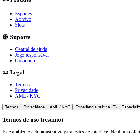
Esportes
Ao vivo
Slots
🛟
Suporte
Central de ajuda
Jogo responsável
Ouvidoria
📜
Legal
Termos
Privacidade
AML / KYC
Termos
Privacidade
AML / KYC
Experiência prática (E)
Especiali
Termos de uso (resumo)
Este ambiente é demonstrativo para testes de interface. Nenhuma ofer