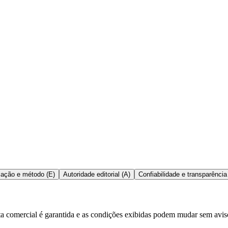
zação e método (E)
Autoridade editorial (A)
Confiabilidade e transparência
ta comercial é garantida e as condições exibidas podem mudar sem avis