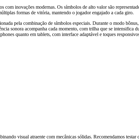
s com inovações modernas. Os símbolos de alto valor são representado
múltiplas formas de vitória, mantendo o jogador engajado a cada giro.
ionada pela combinação de símbolos especiais. Durante o modo bônus, m
ência sonora acompanha cada momento, com trilha que se intensifica dur
tphones quanto em tablets, com interface adaptável e toques responsivo
binando visual atraente com mecânicas sólidas. Recomendamos testar o