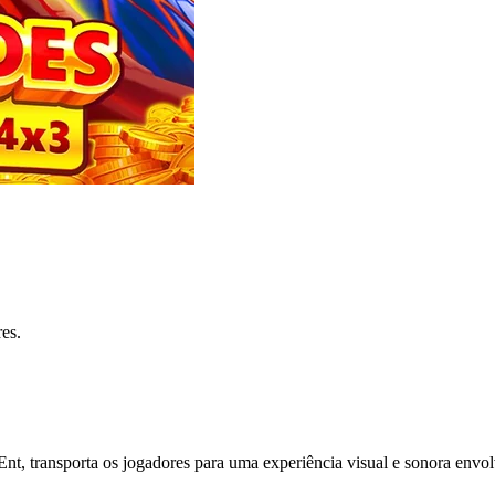
es.
t, transporta os jogadores para uma experiência visual e sonora envo