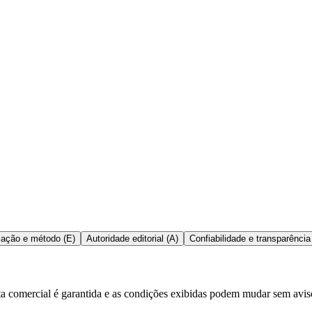
zação e método (E)
Autoridade editorial (A)
Confiabilidade e transparência
ta comercial é garantida e as condições exibidas podem mudar sem avis