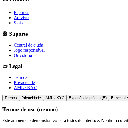
Esportes
Ao vivo
Slots
🛟
Suporte
Central de ajuda
Jogo responsável
Ouvidoria
📜
Legal
Termos
Privacidade
AML / KYC
Termos
Privacidade
AML / KYC
Experiência prática (E)
Especiali
Termos de uso (resumo)
Este ambiente é demonstrativo para testes de interface. Nenhuma ofer