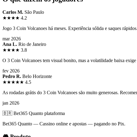
Carlos M.
São Paulo
★★★★
4.2
Jogo 3 Coin Volcanoes há meses. Experiência sólida e saques rápidos
mar 2026
Ana L.
Rio de Janeiro
★★★★
3.8
O 3 Coin Volcanoes tem visual bonito, mas a volatilidade baixa exige
fev 2026
Pedro R.
Belo Horizonte
★★★★★
4.5
As rodadas grátis do 3 Coin Volcanoes são muito generosas. Recome
jan 2026
🇧🇷 Bet365 Quanto plataforma
Bet365 Quanto — Cassino online e apostas — pagando no Pix.
🎮
Produto