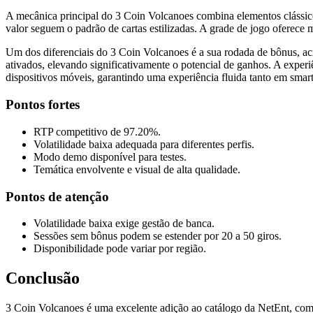
A mecânica principal do 3 Coin Volcanoes combina elementos clássico
valor seguem o padrão de cartas estilizadas. A grade de jogo oferece 
Um dos diferenciais do 3 Coin Volcanoes é a sua rodada de bônus, ac
ativados, elevando significativamente o potencial de ganhos. A experi
dispositivos móveis, garantindo uma experiência fluida tanto em smar
Pontos fortes
RTP competitivo de 97.20%.
Volatilidade baixa adequada para diferentes perfis.
Modo demo disponível para testes.
Temática envolvente e visual de alta qualidade.
Pontos de atenção
Volatilidade baixa exige gestão de banca.
Sessões sem bônus podem se estender por 20 a 50 giros.
Disponibilidade pode variar por região.
Conclusão
3 Coin Volcanoes é uma excelente adição ao catálogo da NetEnt, com