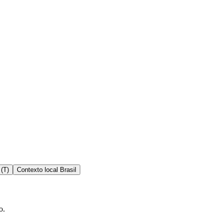
 (T)
Contexto local Brasil
o.