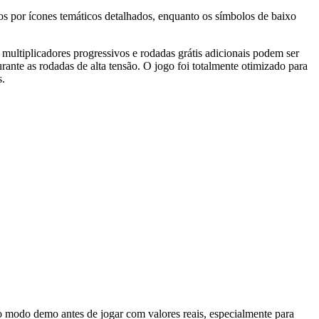
s por ícones temáticos detalhados, enquanto os símbolos de baixo
ultiplicadores progressivos e rodadas grátis adicionais podem ser
ante as rodadas de alta tensão. O jogo foi totalmente otimizado para
s.
 modo demo antes de jogar com valores reais, especialmente para