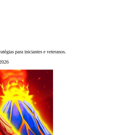
égias para iniciantes e veteranos.
2026