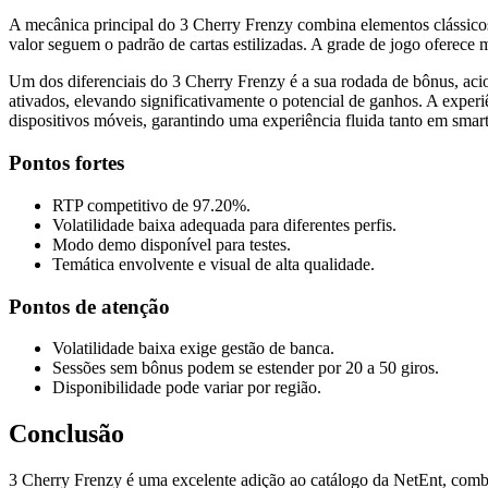
A mecânica principal do 3 Cherry Frenzy combina elementos clássicos
valor seguem o padrão de cartas estilizadas. A grade de jogo oferece 
Um dos diferenciais do 3 Cherry Frenzy é a sua rodada de bônus, aci
ativados, elevando significativamente o potencial de ganhos. A experi
dispositivos móveis, garantindo uma experiência fluida tanto em smar
Pontos fortes
RTP competitivo de 97.20%.
Volatilidade baixa adequada para diferentes perfis.
Modo demo disponível para testes.
Temática envolvente e visual de alta qualidade.
Pontos de atenção
Volatilidade baixa exige gestão de banca.
Sessões sem bônus podem se estender por 20 a 50 giros.
Disponibilidade pode variar por região.
Conclusão
3 Cherry Frenzy é uma excelente adição ao catálogo da NetEnt, comb