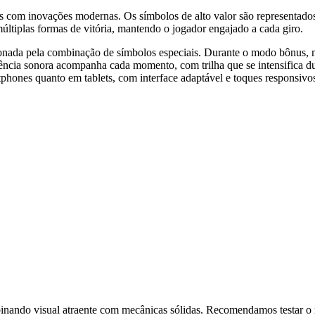
 com inovações modernas. Os símbolos de alto valor são representados
múltiplas formas de vitória, mantendo o jogador engajado a cada giro.
onada pela combinação de símbolos especiais. Durante o modo bônus, mu
ência sonora acompanha cada momento, com trilha que se intensifica dur
tphones quanto em tablets, com interface adaptável e toques responsivo
inando visual atraente com mecânicas sólidas. Recomendamos testar o 