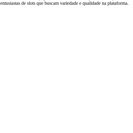
 entusiastas de slots que buscam variedade e qualidade na plataforma.