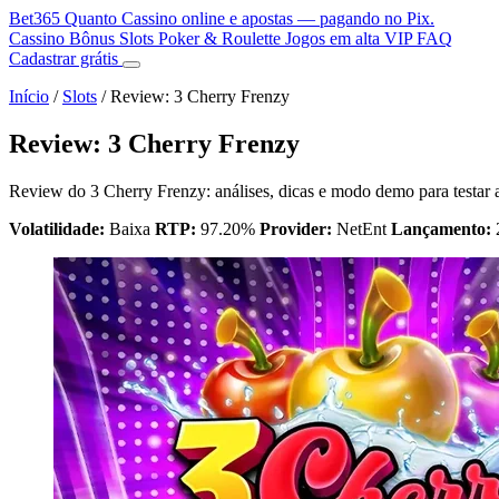
Bet365 Quanto
Cassino online e apostas — pagando no Pix.
Cassino
Bônus
Slots
Poker & Roulette
Jogos em alta
VIP
FAQ
Cadastrar grátis
Início
/
Slots
/
Review: 3 Cherry Frenzy
Review: 3 Cherry Frenzy
Review do 3 Cherry Frenzy: análises, dicas e modo demo para testar a
Volatilidade:
Baixa
RTP:
97.20%
Provider:
NetEnt
Lançamento: