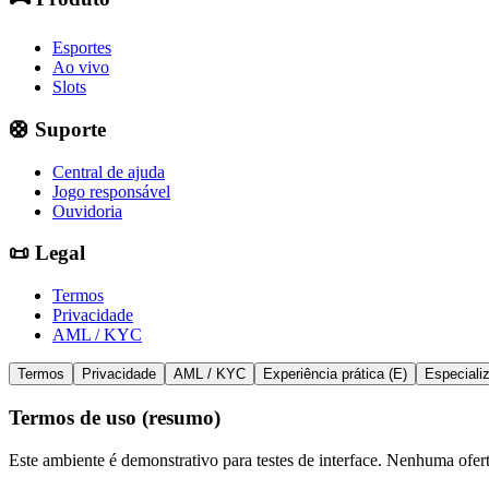
Esportes
Ao vivo
Slots
🛟
Suporte
Central de ajuda
Jogo responsável
Ouvidoria
📜
Legal
Termos
Privacidade
AML / KYC
Termos
Privacidade
AML / KYC
Experiência prática (E)
Especiali
Termos de uso (resumo)
Este ambiente é demonstrativo para testes de interface. Nenhuma ofer