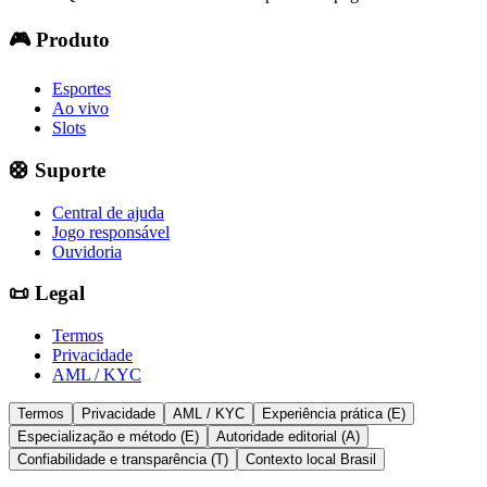
🎮
Produto
Esportes
Ao vivo
Slots
🛟
Suporte
Central de ajuda
Jogo responsável
Ouvidoria
📜
Legal
Termos
Privacidade
AML / KYC
Termos
Privacidade
AML / KYC
Experiência prática (E)
Especialização e método (E)
Autoridade editorial (A)
Confiabilidade e transparência (T)
Contexto local Brasil