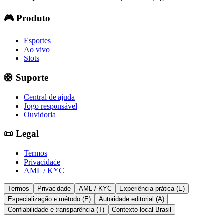
🎮
Produto
Esportes
Ao vivo
Slots
🛟
Suporte
Central de ajuda
Jogo responsável
Ouvidoria
📜
Legal
Termos
Privacidade
AML / KYC
Termos
Privacidade
AML / KYC
Experiência prática (E)
Especialização e método (E)
Autoridade editorial (A)
Confiabilidade e transparência (T)
Contexto local Brasil