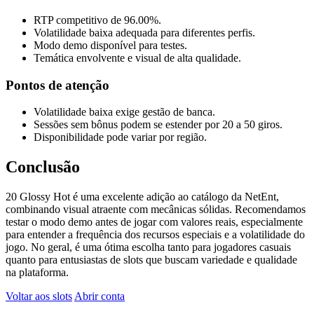
RTP competitivo de 96.00%.
Volatilidade baixa adequada para diferentes perfis.
Modo demo disponível para testes.
Temática envolvente e visual de alta qualidade.
Pontos de atenção
Volatilidade baixa exige gestão de banca.
Sessões sem bônus podem se estender por 20 a 50 giros.
Disponibilidade pode variar por região.
Conclusão
20 Glossy Hot é uma excelente adição ao catálogo da NetEnt,
combinando visual atraente com mecânicas sólidas. Recomendamos
testar o modo demo antes de jogar com valores reais, especialmente
para entender a frequência dos recursos especiais e a volatilidade do
jogo. No geral, é uma ótima escolha tanto para jogadores casuais
quanto para entusiastas de slots que buscam variedade e qualidade
na plataforma.
Voltar aos slots
Abrir conta