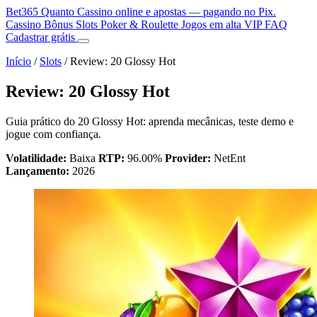
Bet365 Quanto
Cassino online e apostas — pagando no Pix.
Cassino
Bônus
Slots
Poker & Roulette
Jogos em alta
VIP
FAQ
Cadastrar grátis
Início
/
Slots
/
Review: 20 Glossy Hot
Review: 20 Glossy Hot
Guia prático do 20 Glossy Hot: aprenda mecânicas, teste demo e
jogue com confiança.
Volatilidade:
Baixa
RTP:
96.00%
Provider:
NetEnt
Lançamento:
2026