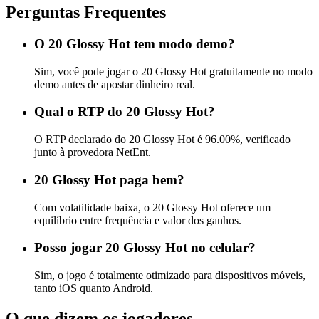
Perguntas Frequentes
O 20 Glossy Hot tem modo demo?
Sim, você pode jogar o 20 Glossy Hot gratuitamente no modo
demo antes de apostar dinheiro real.
Qual o RTP do 20 Glossy Hot?
O RTP declarado do 20 Glossy Hot é 96.00%, verificado
junto à provedora NetEnt.
20 Glossy Hot paga bem?
Com volatilidade baixa, o 20 Glossy Hot oferece um
equilíbrio entre frequência e valor dos ganhos.
Posso jogar 20 Glossy Hot no celular?
Sim, o jogo é totalmente otimizado para dispositivos móveis,
tanto iOS quanto Android.
O que dizem os jogadores