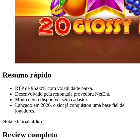
Resumo rápido
RTP de 96.00% com volatilidade baixa.
Desenvolvido pela renomada provedora NetEnt.
Modo demo disponível sem cadastro.
Lançado em 2026, o slot já conquistou uma base fiel de
jogadores.
Nota editorial:
4.6/5
Review completo