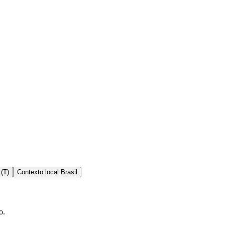
 (T)
Contexto local Brasil
o.