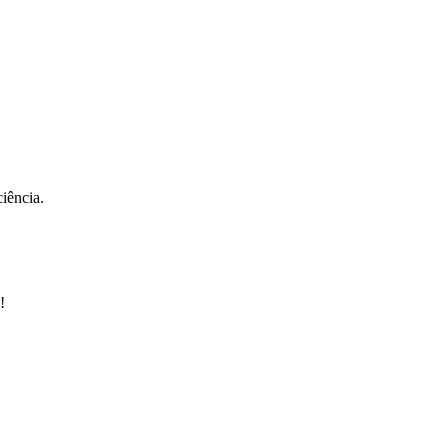
ciência.
!