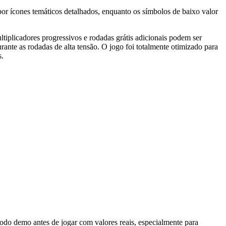
or ícones temáticos detalhados, enquanto os símbolos de baixo valor
tiplicadores progressivos e rodadas grátis adicionais podem ser
ante as rodadas de alta tensão. O jogo foi totalmente otimizado para
s.
odo demo antes de jogar com valores reais, especialmente para