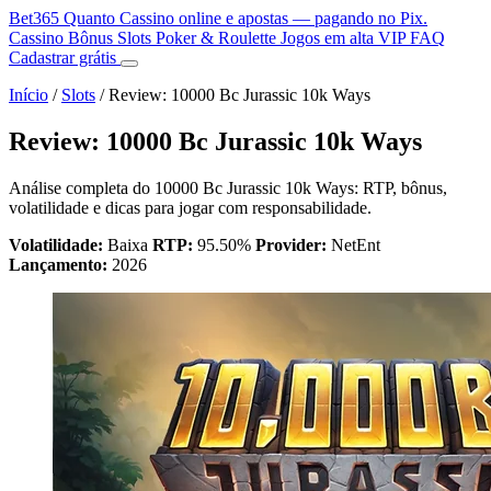
Bet365 Quanto
Cassino online e apostas — pagando no Pix.
Cassino
Bônus
Slots
Poker & Roulette
Jogos em alta
VIP
FAQ
Cadastrar grátis
Início
/
Slots
/
Review: 10000 Bc Jurassic 10k Ways
Review: 10000 Bc Jurassic 10k Ways
Análise completa do 10000 Bc Jurassic 10k Ways: RTP, bônus,
volatilidade e dicas para jogar com responsabilidade.
Volatilidade:
Baixa
RTP:
95.50%
Provider:
NetEnt
Lançamento:
2026