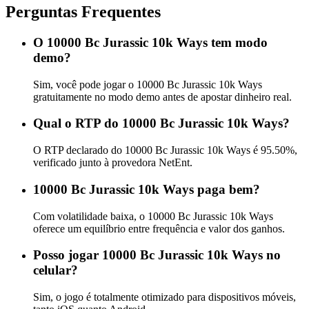
Perguntas Frequentes
O 10000 Bc Jurassic 10k Ways tem modo
demo?
Sim, você pode jogar o 10000 Bc Jurassic 10k Ways
gratuitamente no modo demo antes de apostar dinheiro real.
Qual o RTP do 10000 Bc Jurassic 10k Ways?
O RTP declarado do 10000 Bc Jurassic 10k Ways é 95.50%,
verificado junto à provedora NetEnt.
10000 Bc Jurassic 10k Ways paga bem?
Com volatilidade baixa, o 10000 Bc Jurassic 10k Ways
oferece um equilíbrio entre frequência e valor dos ganhos.
Posso jogar 10000 Bc Jurassic 10k Ways no
celular?
Sim, o jogo é totalmente otimizado para dispositivos móveis,