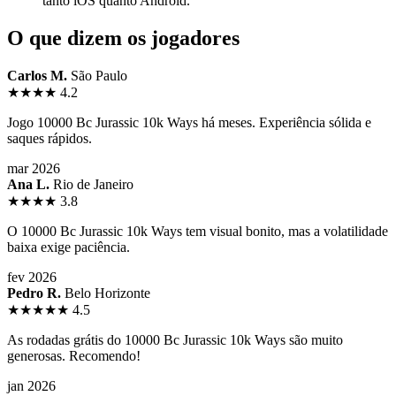
tanto iOS quanto Android.
O que dizem os jogadores
Carlos M.
São Paulo
★★★★
4.2
Jogo 10000 Bc Jurassic 10k Ways há meses. Experiência sólida e
saques rápidos.
mar 2026
Ana L.
Rio de Janeiro
★★★★
3.8
O 10000 Bc Jurassic 10k Ways tem visual bonito, mas a volatilidade
baixa exige paciência.
fev 2026
Pedro R.
Belo Horizonte
★★★★★
4.5
As rodadas grátis do 10000 Bc Jurassic 10k Ways são muito
generosas. Recomendo!
jan 2026