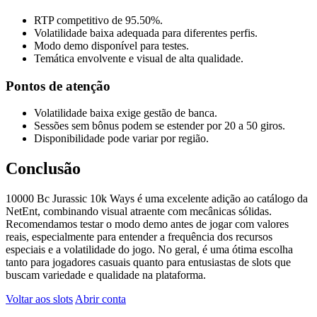
RTP competitivo de 95.50%.
Volatilidade baixa adequada para diferentes perfis.
Modo demo disponível para testes.
Temática envolvente e visual de alta qualidade.
Pontos de atenção
Volatilidade baixa exige gestão de banca.
Sessões sem bônus podem se estender por 20 a 50 giros.
Disponibilidade pode variar por região.
Conclusão
10000 Bc Jurassic 10k Ways é uma excelente adição ao catálogo da
NetEnt, combinando visual atraente com mecânicas sólidas.
Recomendamos testar o modo demo antes de jogar com valores
reais, especialmente para entender a frequência dos recursos
especiais e a volatilidade do jogo. No geral, é uma ótima escolha
tanto para jogadores casuais quanto para entusiastas de slots que
buscam variedade e qualidade na plataforma.
Voltar aos slots
Abrir conta