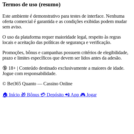
Termos de uso (resumo)
Este ambiente é demonstrativo para testes de interface. Nenhuma
oferta comercial é garantida e as condições exibidas podem mudar
sem aviso.
O uso da plataforma requer maioridade legal, respeito às regras
locais e aceitação das políticas de segurança e verificação.
Promoções, bônus e campanhas possuem critérios de elegibilidade,
prazo e limites específicos que devem ser lidos antes da adesão.
🔞 18+ | Conteúdo destinado exclusivamente a maiores de idade.
Jogue com responsabilidade.
© Bet365 Quanto — Cassino Online
🏠
Início
🎁
Bônus
💳
Depósito
📲
App
🎮
Jogar