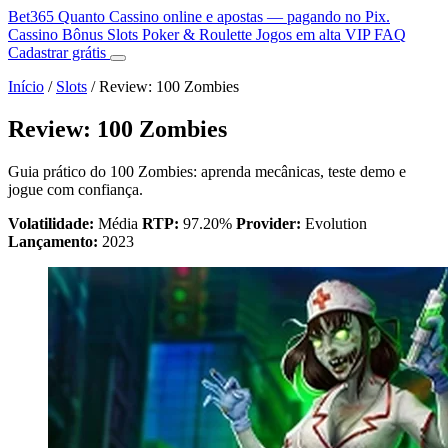
Bet365 Quanto
Cassino online e apostas — pagando no Pix.
Cassino
Bônus
Slots
Poker & Roulette
Jogos em alta
VIP
FAQ
Cadastrar grátis
Início
/
Slots
/
Review: 100 Zombies
Review: 100 Zombies
Guia prático do 100 Zombies: aprenda mecânicas, teste demo e
jogue com confiança.
Volatilidade:
Média
RTP:
97.20%
Provider:
Evolution
Lançamento:
2023