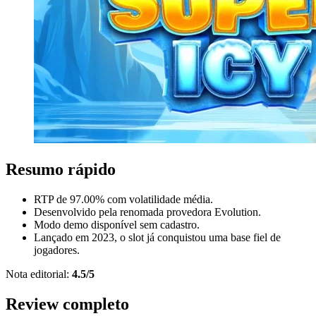
Resumo rápido
RTP de 97.00% com volatilidade média.
Desenvolvido pela renomada provedora Evolution.
Modo demo disponível sem cadastro.
Lançado em 2023, o slot já conquistou uma base fiel de
jogadores.
Nota editorial:
4.5/5
Review completo