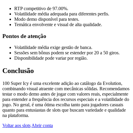
RTP competitivo de 97.00%.
Volatilidade média adequada para diferentes perfis.
Modo demo disponível para testes.
Temática envolvente e visual de alta qualidade.
Pontos de atenção
Volatilidade média exige gestão de banca.
Sessões sem bônus podem se estender por 20 a 50 giros.
Disponibilidade pode variar por região.
Conclusão
100 Super Icy é uma excelente adição ao catálogo da Evolution,
combinando visual atraente com mecânicas sólidas. Recomendamos
testar o modo demo antes de jogar com valores reais, especialmente
para entender a frequência dos recursos especiais e a volatilidade do
jogo. No geral, é uma ótima escolha tanto para jogadores casuais
quanto para entusiastas de slots que buscam variedade e qualidade
na plataforma.
Voltar aos slots
Abrir conta