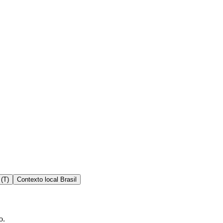
 (T)
Contexto local Brasil
o.