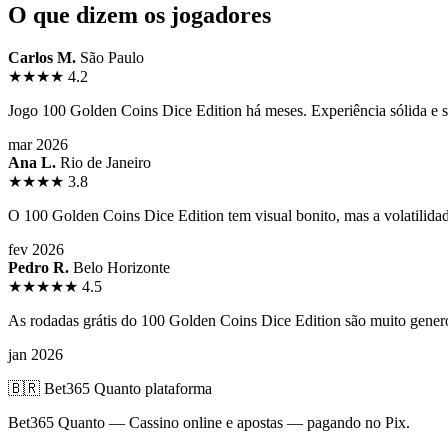
O que dizem os jogadores
Carlos M.
São Paulo
★★★★
4.2
Jogo 100 Golden Coins Dice Edition há meses. Experiência sólida e s
mar 2026
Ana L.
Rio de Janeiro
★★★★
3.8
O 100 Golden Coins Dice Edition tem visual bonito, mas a volatilidade
fev 2026
Pedro R.
Belo Horizonte
★★★★★
4.5
As rodadas grátis do 100 Golden Coins Dice Edition são muito gene
jan 2026
🇧🇷 Bet365 Quanto plataforma
Bet365 Quanto — Cassino online e apostas — pagando no Pix.