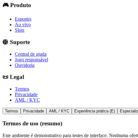
🎮
Produto
Esportes
Ao vivo
Slots
🛟
Suporte
Central de ajuda
Jogo responsável
Ouvidoria
📜
Legal
Termos
Privacidade
AML / KYC
Termos
Privacidade
AML / KYC
Experiência prática (E)
Especiali
Termos de uso (resumo)
Este ambiente é demonstrativo para testes de interface. Nenhuma ofer