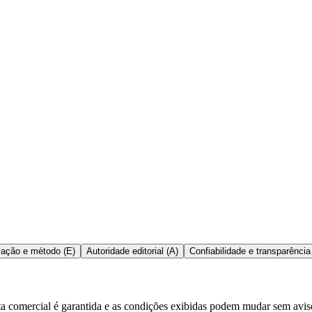
zação e método (E)
Autoridade editorial (A)
Confiabilidade e transparência
ta comercial é garantida e as condições exibidas podem mudar sem avis