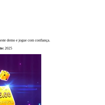
teste demo e jogue com confiança.
o:
2025