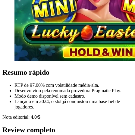
Resumo rápido
RTP de 97.00% com volatilidade média-alta.
Desenvolvido pela renomada provedora Pragmatic Play.
Modo demo disponível sem cadastro.
Lançado em 2024, o slot já conquistou uma base fiel de
jogadores.
Nota editorial:
4.0/5
Review completo