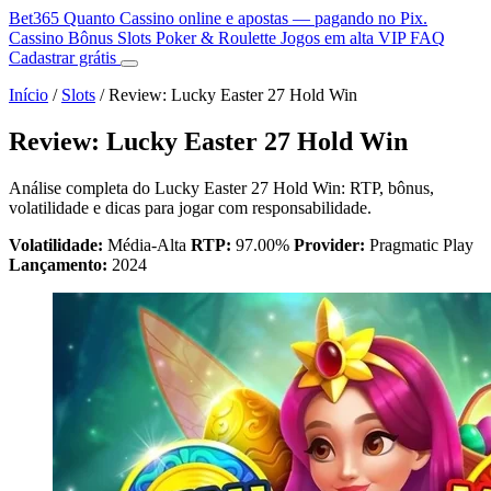
Bet365 Quanto
Cassino online e apostas — pagando no Pix.
Cassino
Bônus
Slots
Poker & Roulette
Jogos em alta
VIP
FAQ
Cadastrar grátis
Início
/
Slots
/
Review: Lucky Easter 27 Hold Win
Review: Lucky Easter 27 Hold Win
Análise completa do Lucky Easter 27 Hold Win: RTP, bônus,
volatilidade e dicas para jogar com responsabilidade.
Volatilidade:
Média-Alta
RTP:
97.00%
Provider:
Pragmatic Play
Lançamento:
2024