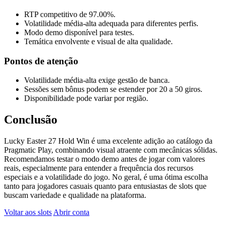
RTP competitivo de 97.00%.
Volatilidade média-alta adequada para diferentes perfis.
Modo demo disponível para testes.
Temática envolvente e visual de alta qualidade.
Pontos de atenção
Volatilidade média-alta exige gestão de banca.
Sessões sem bônus podem se estender por 20 a 50 giros.
Disponibilidade pode variar por região.
Conclusão
Lucky Easter 27 Hold Win é uma excelente adição ao catálogo da
Pragmatic Play, combinando visual atraente com mecânicas sólidas.
Recomendamos testar o modo demo antes de jogar com valores
reais, especialmente para entender a frequência dos recursos
especiais e a volatilidade do jogo. No geral, é uma ótima escolha
tanto para jogadores casuais quanto para entusiastas de slots que
buscam variedade e qualidade na plataforma.
Voltar aos slots
Abrir conta